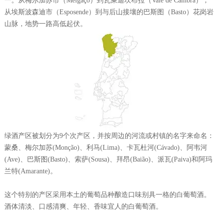
一。从梅尔加苏市（Melgaço）到瓦萊迪坎布拉（Vale de Cambra），
从埃斯波森迪市（Esposende）到与后山接壤的巴斯图（Basto）花岗岩
山脉，地势一路高低起伏。
绿酒产区被划分为9个次产区，并按周边的河流或村镇的名字来命名：
蒙桑、梅尔加苏(Monção)、利马(Lima)、卡瓦杜河(Cávado)、阿韦河
(Ave)、巴斯图(Basto)、索萨(Sousa)、拜昂(Baião)、派瓦(Paiva)和阿玛
兰特(Amarante)。
这个特别的产区采用本土的葡萄品种酿造口味别具一格的白葡萄酒。
酒体清淡、口感清爽、年轻、香味宜人的白葡萄酒。