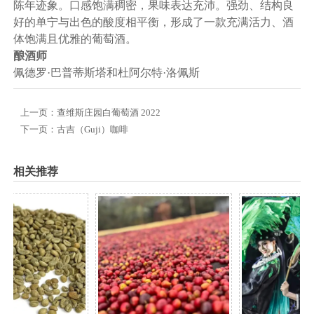
陈年迹象。口感饱满稠密，果味表达充沛。强劲、结构良
好的单宁与出色的酸度相平衡，形成了一款充满活力、酒
体饱满且优雅的葡萄酒。
酿酒师
佩德罗·巴普蒂斯塔和杜阿尔特·洛佩斯
上一页：
查维斯庄园白葡萄酒 2022
下一页：
古吉（Guji）咖啡
相关推荐