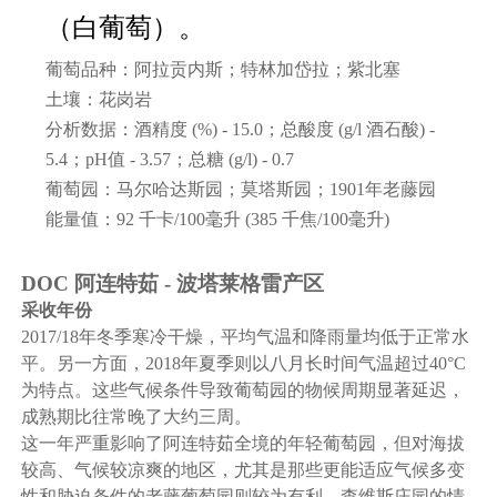
（白葡萄）。
葡萄品种：阿拉贡内斯；特林加岱拉；紫北塞
土壤：花岗岩
分析数据：酒精度 (%) - 15.0；总酸度 (g/l 酒石酸) -
5.4；pH值 - 3.57；总糖 (g/l) - 0.7
葡萄园：马尔哈达斯园；莫塔斯园；1901年老藤园
能量值：92 千卡/100毫升 (385 千焦/100毫升)
DOC 阿连特茹 - 波塔莱格雷产区
采收年份
2017/18年冬季寒冷干燥，平均气温和降雨量均低于正常水
平。另一方面，2018年夏季则以八月长时间气温超过40°C
为特点。这些气候条件导致葡萄园的物候周期显著延迟，
成熟期比往常晚了大约三周。
这一年严重影响了阿连特茹全境的年轻葡萄园，但对海拔
较高、气候较凉爽的地区，尤其是那些更能适应气候多变
性和胁迫条件的老藤葡萄园则较为有利。查维斯庄园的情