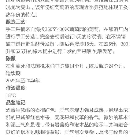
况尤为突出，该年份红葡萄酒的表现近乎典范地体现了炎
热年份的特点。
酿造工艺
手工采摘来自海拔350至400米葡萄园的葡萄。在酿酒厂内
进行手工分选，完全去梗后进行5天的冷浸渍。在不锈钢
罐中进行野生酵母发酵，随后再浸渍15天。在225升、300
升和525升的橡木桶中进行自发的苹果酸 乳酸发酵。
陈酿
在葡萄牙和法国橡木桶中陈酿14个月，随后瓶陈24个月。
适饮期
2025年至2044年
侍酒温度
18°C
品鉴笔记
酒液呈浓缩的石榴红色。香气表现力强且成熟，展现出浓
郁的果酱般红色水果、无花果和皮革的香气。微妙的草本
和泥土气息显现，带有岩蔷薇和灌木丛的暗示，并与融合
良好的橡木风味相得益彰。香气层次复杂，反映了经典的