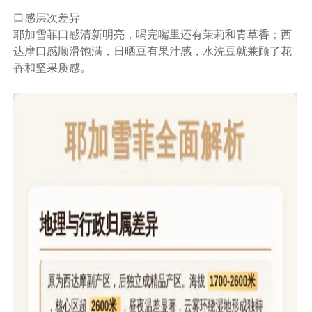
口感层次差异
耶加雪菲口感清新明亮，喝完嘴里还有茉莉和青草香；西
达摩口感顺滑饱满，日晒豆有果汁感，水洗豆就兼顾了花
香和坚果质感。