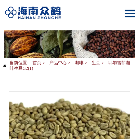

当前位置:
首页
>
产品中心
>
咖啡
>
生豆
>
耶加雪菲咖

啡生豆G2(1)